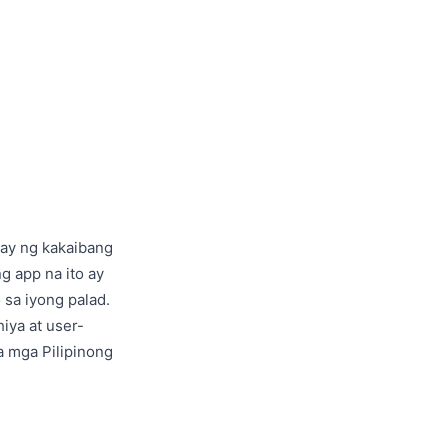
ay ng kakaibang
g app na ito ay
 sa iyong palad.
iya at user-
a mga Pilipinong