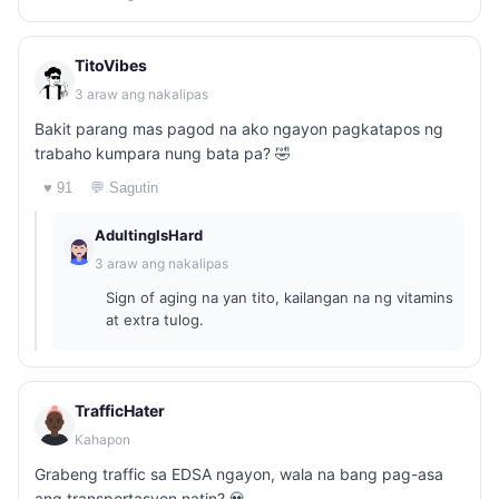
TitoVibes
3 araw ang nakalipas
Bakit parang mas pagod na ako ngayon pagkatapos ng
trabaho kumpara nung bata pa? 🤣
♥ 91
💬 Sagutin
AdultingIsHard
3 araw ang nakalipas
Sign of aging na yan tito, kailangan na ng vitamins
at extra tulog.
TrafficHater
Kahapon
Grabeng traffic sa EDSA ngayon, wala na bang pag-asa
ang transportasyon natin? 💀