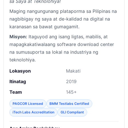
sa Saya at Teknolohiya!
Maging nangungunang plataporma sa Pilipinas na
nagbibigay ng saya at de-kalidad na digital na
karanasan sa bawat gumagamit.
Misyon:
Itaguyod ang isang ligtas, mabilis, at
mapagkakatiwalaang software download center
na sumusuporta sa lokal na industriya ng
teknolohiya.
Lokasyon
Makati
Itinatag
2019
Team
145+
PAGCOR Licensed
BMM Testlabs Certified
iTech Labs Accreditation
GLI Compliant