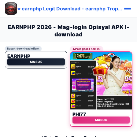
⭐ earnphp Legit Download - earnphp Tropa Pinoy Tipid ✅
EARNPHP 2026 - Mag-login Opisyal APK I-
download
Butuh download client
🔥
Pola gacor hari ini
EARNPHP
MASUK
PHI77
MASUK