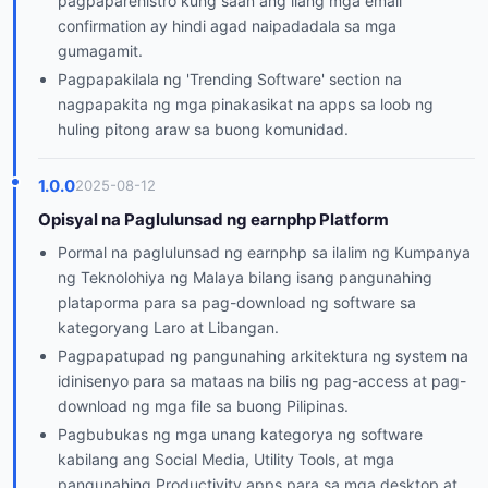
pagpaparehistro kung saan ang ilang mga email
confirmation ay hindi agad naipadadala sa mga
gumagamit.
Pagpapakilala ng 'Trending Software' section na
nagpapakita ng mga pinakasikat na apps sa loob ng
huling pitong araw sa buong komunidad.
1.0.0
2025-08-12
Opisyal na Paglulunsad ng earnphp Platform
Pormal na paglulunsad ng earnphp sa ilalim ng Kumpanya
ng Teknolohiya ng Malaya bilang isang pangunahing
plataporma para sa pag-download ng software sa
kategoryang Laro at Libangan.
Pagpapatupad ng pangunahing arkitektura ng system na
idinisenyo para sa mataas na bilis ng pag-access at pag-
download ng mga file sa buong Pilipinas.
Pagbubukas ng mga unang kategorya ng software
kabilang ang Social Media, Utility Tools, at mga
pangunahing Productivity apps para sa mga desktop at