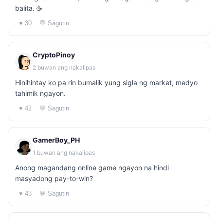
balita. ☕️
♥ 30
💬 Sagutin
CryptoPinoy
2 buwan ang nakalipas
Hinihintay ko pa rin bumalik yung sigla ng market, medyo
tahimik ngayon.
♥ 42
💬 Sagutin
GamerBoy_PH
1 buwan ang nakalipas
Anong magandang online game ngayon na hindi
masyadong pay-to-win?
♥ 43
💬 Sagutin