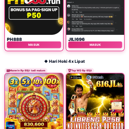
PH888
JILI696
MASUK
MASUK
🍀 Hari Hoki 4x Lipat
🎰
Maxwin Rp 88jt tadi malam
🏆
Top WD Rp 65jt