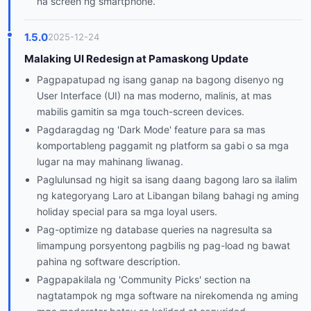
na screen ng smartphone.
1.5.0
2025-12-24
Malaking UI Redesign at Pamaskong Update
Pagpapatupad ng isang ganap na bagong disenyo ng
User Interface (UI) na mas moderno, malinis, at mas
mabilis gamitin sa mga touch-screen devices.
Pagdaragdag ng 'Dark Mode' feature para sa mas
komportableng paggamit ng platform sa gabi o sa mga
lugar na may mahinang liwanag.
Paglulunsad ng higit sa isang daang bagong laro sa ilalim
ng kategoryang Laro at Libangan bilang bahagi ng aming
holiday special para sa mga loyal users.
Pag-optimize ng database queries na nagresulta sa
limampung porsyentong pagbilis ng pag-load ng bawat
pahina ng software description.
Pagpapakilala ng 'Community Picks' section na
nagtatampok ng mga software na nirekomenda ng aming