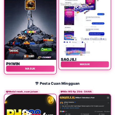
SAGJILI
PHWIN
MASUK
MASUK
🎊 Pesta Cuan Mingguan
💎
Modal receh, cuan jutaan
💸
Min WD Rp 25rb · DANA