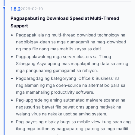
1.8.2
2026-02-10
Pagpapabuti ng Download Speed at Multi-Thread
Support
Pagpapakilala ng multi-thread download technology na
nagbibigay-daan sa mga gumagamit na mag-download
ng mga file nang mas mabilis kaysa sa dati.
Pagpapalawak ng mga server clusters sa Timog-
Silangang Asya upang mas mapalapit ang data sa aming
mga pangunahing gumagamit sa rehiyon.
Pagdaragdag ng kategoryang 'Office & Business' na
naglalaman ng mga open-source na alternatibo para sa
mga mamahaling productivity software.
Pag-upgrade ng aming automated malware scanner na
nagsusuri sa bawat file bawat oras upang matiyak na
walang virus na nakakalusot sa aming system.
Pag-aayos ng display bugs sa mobile view kung saan ang
ilang mga button ay nagpapatong-patong sa mga maliliit