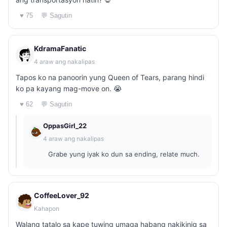
♥ 75
💬 Sagutin
KdramaFanatic
4 araw ang nakalipas
Tapos ko na panoorin yung Queen of Tears, parang hindi
ko pa kayang mag-move on. 😭
♥ 62
💬 Sagutin
OppasGirl_22
4 araw ang nakalipas
Grabe yung iyak ko dun sa ending, relate much.
CoffeeLover_92
Kahapon
Walang tatalo sa kape tuwing umaga habang nakikinig sa