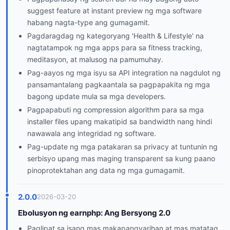
suggest feature at instant preview ng mga software
habang nagta-type ang gumagamit.
Pagdaragdag ng kategoryang 'Health & Lifestyle' na
nagtatampok ng mga apps para sa fitness tracking,
meditasyon, at malusog na pamumuhay.
Pag-aayos ng mga isyu sa API integration na nagdulot ng
pansamantalang pagkaantala sa pagpapakita ng mga
bagong update mula sa mga developers.
Pagpapabuti ng compression algorithm para sa mga
installer files upang makatipid sa bandwidth nang hindi
nawawala ang integridad ng software.
Pag-update ng mga patakaran sa privacy at tuntunin ng
serbisyo upang mas maging transparent sa kung paano
pinoprotektahan ang data ng mga gumagamit.
2.0.0
2026-03-20
Ebolusyon ng earnphp: Ang Bersyong 2.0
Paglipat sa isang mas makapangyarihan at mas matatag