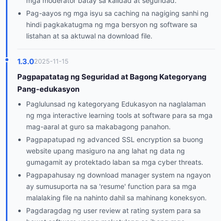
mga moderator batay sa kalidad at seguridad.
Pag-aayos ng mga isyu sa caching na nagiging sanhi ng
hindi pagkakatugma ng mga bersyon ng software sa
listahan at sa aktuwal na download file.
1.3.0
2025-11-15
Pagpapatatag ng Seguridad at Bagong Kategoryang
Pang-edukasyon
Paglulunsad ng kategoryang Edukasyon na naglalaman
ng mga interactive learning tools at software para sa mga
mag-aaral at guro sa makabagong panahon.
Pagpapatupad ng advanced SSL encryption sa buong
website upang masiguro na ang lahat ng data ng
gumagamit ay protektado laban sa mga cyber threats.
Pagpapahusay ng download manager system na ngayon
ay sumusuporta na sa 'resume' function para sa mga
malalaking file na nahinto dahil sa mahinang koneksyon.
Pagdaragdag ng user review at rating system para sa