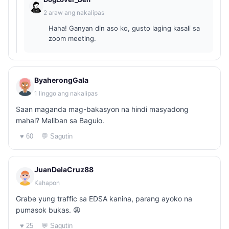
2 araw ang nakalipas
Haha! Ganyan din aso ko, gusto laging kasali sa
zoom meeting.
ByaherongGala
1 linggo ang nakalipas
Saan maganda mag-bakasyon na hindi masyadong
mahal? Maliban sa Baguio.
♥ 60
💬 Sagutin
JuanDelaCruz88
Kahapon
Grabe yung traffic sa EDSA kanina, parang ayoko na
pumasok bukas. 😩
♥ 25
💬 Sagutin