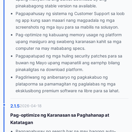
pinakabagong stable version na available.
Pagpapahusay ng sistema ng Customer Support sa loob
ng app kung saan maaari nang magpadala ng mga
screenshots ng mga isyu para sa mabilis na solusyon.
Pag-optimize ng kabuuang memory usage ng platform
upang masiguro ang swabeng karanasan kahit sa mga
computer na may mababang specs.
Pagpapatupad ng mga huling security patches para sa
buwan ng Mayo upang mapanatili ang earnphp bilang
pinakaligtas na download platform.
Pagdiriwang ng anibersaryo ng pagkakabuo ng
plataporma sa pamamagitan ng paglalabas ng mga
eksklusibong premium software na libre para sa lahat.
2.1.5
2026-04-18
Pag-optimize ng Karanasan sa Paghahanap at
Katatagan
Pagpapahusay ng search bar na may bagong auto-