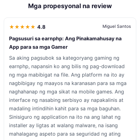
Mga propesyonal na review
★
★
★
★
★
4.8
Miguel Santos
Pagsusuri sa earnphp: Ang Pinakamahusay na
App para sa mga Gamer
Sa aking pagsubok sa kategoryang gaming ng
earnphp, napansin ko ang bilis ng pag-download
ng mga mabibigat na file. Ang platform na ito ay
nagbibigay ng maayos na karanasan para sa mga
naghahanap ng mga sikat na mobile games. Ang
interface ng nasabing serbisyo ay napakalinis at
madaling intindihin kahit para sa mga baguhan.
Sinisiguro ng application na ito na ang lahat ng
installer ay ligtas at walang malware, na isang
mahalagang aspeto para sa seguridad ng ating