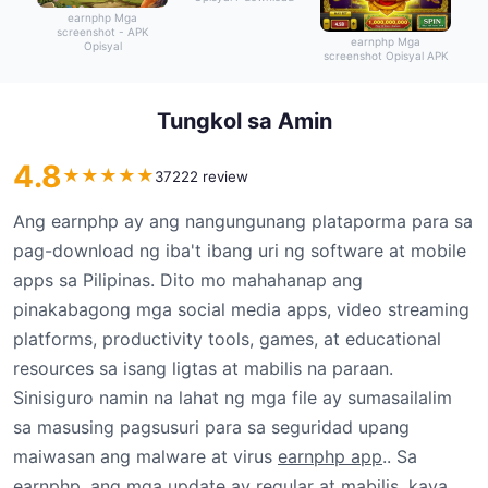
earnphp Mga
screenshot - APK
earnphp Mga
Opisyal
screenshot Opisyal APK
Tungkol sa Amin
4.8
★
★
★
★
★
37222 review
Ang earnphp ay ang nangungunang plataporma para sa
pag-download ng iba't ibang uri ng software at mobile
apps sa Pilipinas. Dito mo mahahanap ang
pinakabagong mga social media apps, video streaming
platforms, productivity tools, games, at educational
resources sa isang ligtas at mabilis na paraan.
Sinisiguro namin na lahat ng mga file ay sumasailalim
sa masusing pagsusuri para sa seguridad upang
maiwasan ang malware at virus
earnphp app
.. Sa
earnphp, ang mga update ay regular at mabilis, kaya