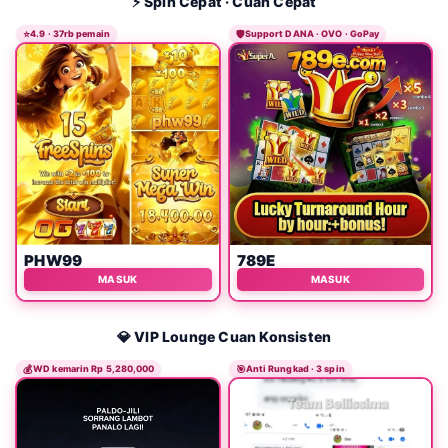
⚡ Spin Cepat · Cuan Cepat
⭐
4.9 · 37rb pemain
🛡️
Support DANA · OVO · GoPay
PHW99
789E
MASUK
MASUK
💎 VIP Lounge Cuan Konsisten
💰
WD kemarin Rp 5,280,000
🎯
Anti Rungkad · 3 spin