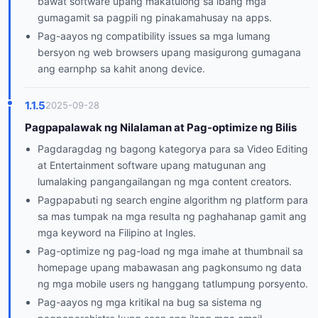
bawat software upang makatulong sa ibang mga
gumagamit sa pagpili ng pinakamahusay na apps.
Pag-aayos ng compatibility issues sa mga lumang
bersyon ng web browsers upang masigurong gumagana
ang earnphp sa kahit anong device.
1.1.5
2025-09-28
Pagpapalawak ng Nilalaman at Pag-optimize ng Bilis
Pagdaragdag ng bagong kategorya para sa Video Editing
at Entertainment software upang matugunan ang
lumalaking pangangailangan ng mga content creators.
Pagpapabuti ng search engine algorithm ng platform para
sa mas tumpak na mga resulta ng paghahanap gamit ang
mga keyword na Filipino at Ingles.
Pag-optimize ng pag-load ng mga imahe at thumbnail sa
homepage upang mabawasan ang pagkonsumo ng data
ng mga mobile users ng hanggang tatlumpung porsyento.
Pag-aayos ng mga kritikal na bug sa sistema ng