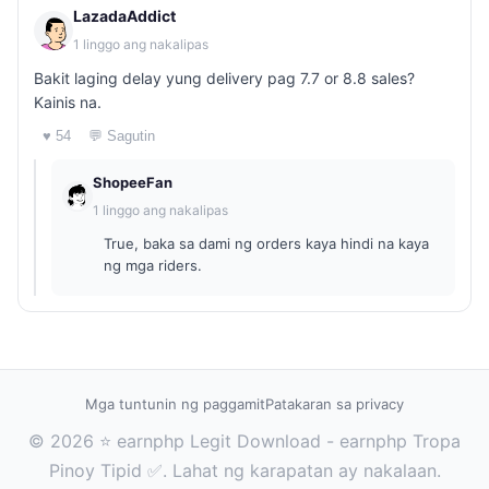
LazadaAddict
1 linggo ang nakalipas
Bakit laging delay yung delivery pag 7.7 or 8.8 sales?
Kainis na.
♥ 54
💬 Sagutin
ShopeeFan
1 linggo ang nakalipas
True, baka sa dami ng orders kaya hindi na kaya
ng mga riders.
Mga tuntunin ng paggamit
Patakaran sa privacy
© 2026 ⭐ earnphp Legit Download - earnphp Tropa
Pinoy Tipid ✅. Lahat ng karapatan ay nakalaan.