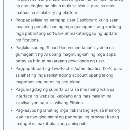
na core engine na binuo mula sa simula para sa mas
mataas na scalability ng platform.
Pagpapakilala ng earnphp User Dashboard kung saan
maaaring pamahalaan ng mga gumagamit ang kanilang
mga paboritong software at makatanggap ng update
notifications.
Paglulunsad ng 'Smart Recommendation' system na
gumagamit ng AI upang magmungkahi ng mga apps
batay sa hilig at nakaraang downloads ng user.
Pagpapatupad ng Two-Factor Authentication (2FA) para
sa lahat ng mga rehistradong account upang lalong
mapataas ang antas ng seguridad.
Pagdaragdag ng suporta para sa maraming wika sa
interface ng website, kabilang ang mas malalim na
lokalisasyon para sa wikang Filipino.
Pag-aayos ng lahat ng mga nakaraang isyu sa memory
leak na nagiging sanhi ng pagbagal ng browser kapag
matagal na nakabukas ang aming site.