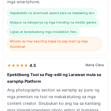
mga smartphone.
Napakabilis na download speed para sa malalaking laro
Maayos na kategorya ng mga trending na mobile games
Ligtas at beripikadong mga installation files
Minsan ay may kaunting bagal sa pag-load ng mga
thumbnail
★
★
★
★
★
4.5
Maria Clara
Epektibong Tool sa Pag-edit ng Larawan mula sa
earnphp Platform
Ang photography section sa earnphp ay puno ng
mga premium na tool na makakatulong sa mga
content creator. Sinubukan ko ang isa sa kanilang
mga inirerekomendang photo editor at humanga