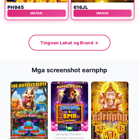
PH945
616JL
MASUK
MASUK
Tingnan Lahat ng Brand →
Mga screenshot earnphp
earnphp Preview -
Opisyal I-download