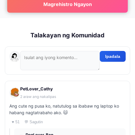
Magrehistro Ngayon
Talakayan ng Komunidad
Ipadala
PetLover_Cathy
2 araw ang nakalipas
Ang cute ng pusa ko, natutulog sa ibabaw ng laptop ko
habang nagtatrabaho ako. 🐱
♥ 51
💬 Sagutin
DogLover_Ben